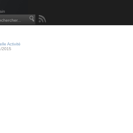
ain
lle Activité
1/2015