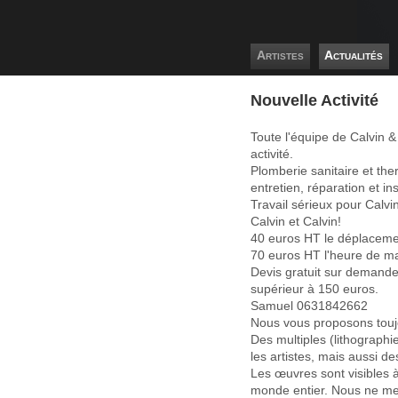
Artistes
Actualités
Nouvelle Activité
Toute l'équipe de Calvin 
activité.
Plomberie sanitaire et th
entretien, réparation et ins
Travail sérieux pour Calvi
Calvin et Calvin!
40 euros HT le déplacem
70 euros HT l'heure de ma
Devis gratuit sur demande
supérieur à 150 euros.
Samuel 0631842662
Nous vous proposons touj
Des multiples (lithographi
les artistes, mais aussi des
Les œuvres sont visibles 
monde entier. Nous ne met