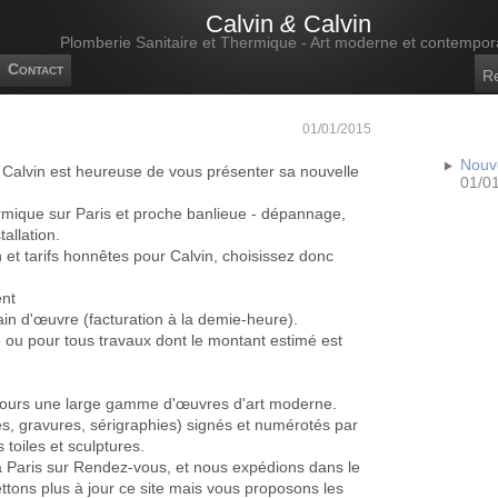
Calvin
&
Calvin
Plomberie Sanitaire et Thermique - Art moderne et contempor
Contact
01/01/2015
Nouve
& Calvin est heureuse de vous présenter sa nouvelle
01/0
ermique sur Paris et proche banlieue - dépannage,
tallation.
n et tarifs honnêtes pour Calvin, choisissez donc
ent
in d'œuvre (facturation à la demie-heure).
 ou pour tous travaux dont le montant estimé est
ours une large gamme d'œuvres d'art moderne.
es, gravures, sérigraphies) signés et numérotés par
 toiles et sculptures.
à Paris sur Rendez-vous, et nous expédions dans le
tons plus à jour ce site mais vous proposons les