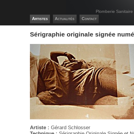
Plomberie Sanitaire
Artistes
Actualités
Contact
Sérigraphie originale signée num
Artiste :
Gérard Schlosser
Technique :
Sérigraphie Originale Signée et 