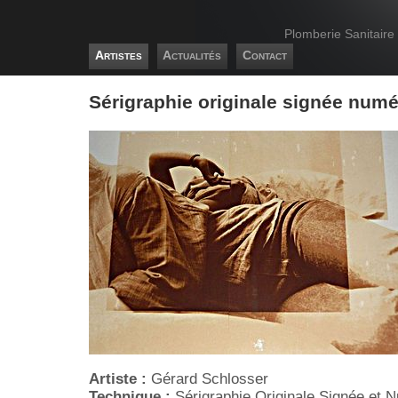
Plomberie Sanitaire
Artistes
Actualités
Contact
Sérigraphie originale signée num
Artiste :
Gérard Schlosser
Technique :
Sérigraphie Originale Signée et 