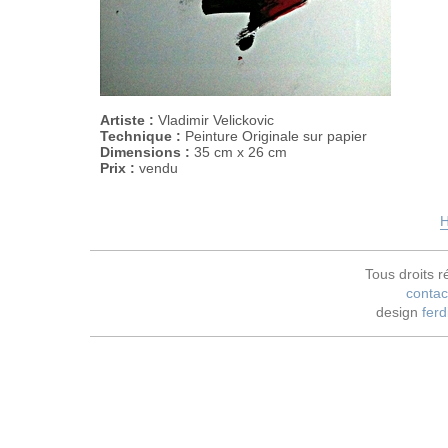
Artiste :
Vladimir Velickovic
Technique :
Peinture Originale sur papier
Dimensions :
35 cm x 26 cm
Prix :
vendu
H
Tous droits r
contac
design
ferd