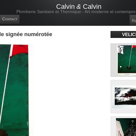
Calvin
&
Calvin
Plomberie Sanitaire et Thermique - Art moderne et contempor
Contact
ale signée numérotée
VELIC