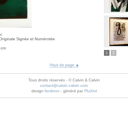
ic
Originale Signée et Numérotée
 cm
1
2
Haut de page
Tous droits réservés - © Calvin & Calvin
contact@calvin-calvin.com
design
ferdinon
- généré par
PluXml