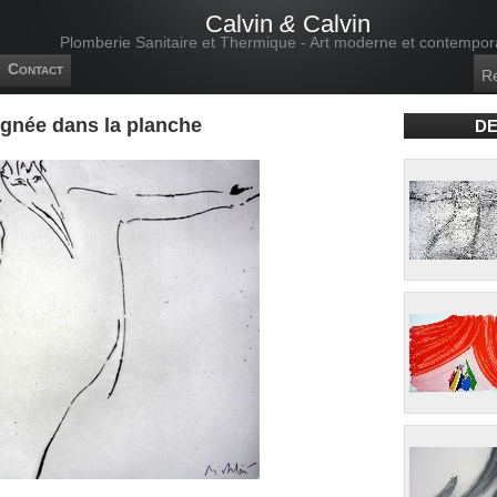
Calvin
&
Calvin
Plomberie Sanitaire et Thermique - Art moderne et contempor
Contact
ignée dans la planche
DE