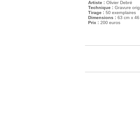
Artiste :
Olivier Debré
Technique :
Gravure origi
Tirage :
50 exemplaires
Dimensions :
63 cm x 46
Prix :
200 euros