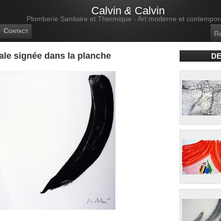
Calvin
&
Calvin
Plomberie Sanitaire et Thermique - Art moderne et contempor
Contact
ale signée dans la planche
DE