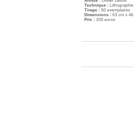
Artiste :
Olivier Debré
Technique :
Lithographie 
Tirage :
50 exemplaires
Dimensions :
63 cm x 46
Prix :
200 euros