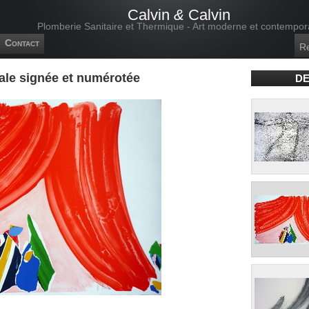
Calvin
&
Calvin
Plomberie Sanitaire et Thermique - Art moderne et contempor
Contact
nale signée et numérotée
DE